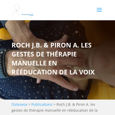
ROCH J.B. & PIRON A. LES
GESTES DE THÉRAPIE
MANUELLE EN
RÉÉDUCATION DE LA VOIX
Osteovox
>
Publications
>
Roch J.B. & Piron A. les
gestes de thérapie manuelle en rééducation de la